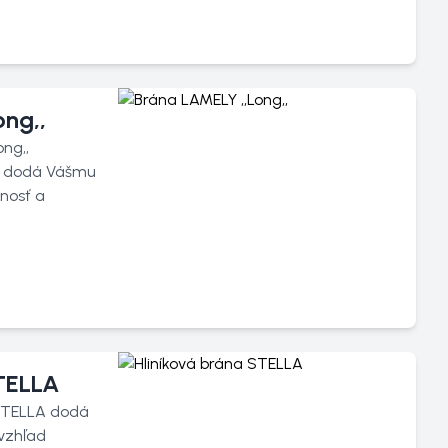
ng,,
ng,,
 , dodá Vášmu
nosť a
STELLA
STELLA dodá
vzhľad