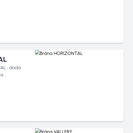
AL
AL , dodá
 a