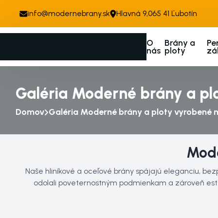
info@modernebrany.sk
Hlavná 9,065 41 Ľubotín
O
Brány a
Pe
nás
ploty
zá
Galéria Moderné brány a pl
Domov
Galéria Moderné brány a ploty vyrobené 
Mode
Naše hliníkové a oceľové brány spájajú eleganciu, b
odolali poveternostným podmienkam a zároveň estetick