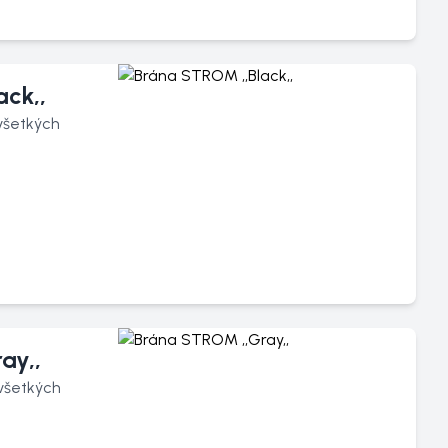
ck,,
všetkých
ay,,
 všetkých