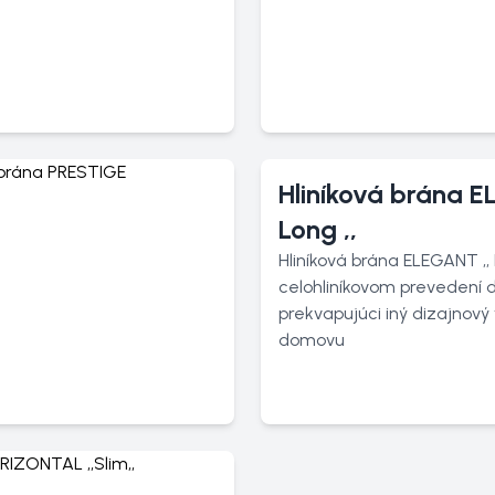
Hliníková brána E
Long ,,
Hliníková brána ELEGANT ,, L
celohliníkovom prevedení 
prekvapujúci iný dizajnov
domovu