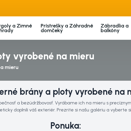
rgoly a Zimné
Prístrešky a Záhradné
Zábradlia a
hrady
domčeky
balkóny
oty vyrobené na mieru
na mieru
rné brány a ploty vyrobené na 
ezpečnosť a bezúdržbovosť. Vyrábame ich na mieru s precízny
y doplnili váš exteriér. Prezrite si našu galériu a vyberte si 
Ponuka: