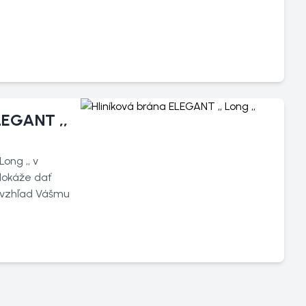
LEGANT ,,
ong ,, v
dokáže dať
ý vzhľad Vášmu