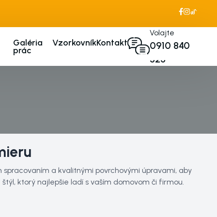
Volajte
Galéria
Vzorkovník
Kontakt
0910 840
prác
325
GDPR
Spracovanie
osobných údajov
Cookies
mieru
m spracovaním a kvalitnými povrchovými úpravami, aby
štýl, ktorý najlepšie ladí s vaším domovom či firmou.