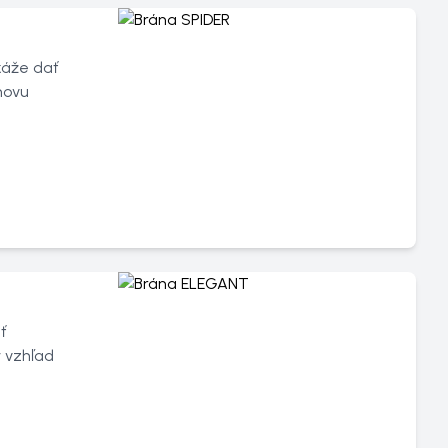
káže dať
movu
ť
ý vzhľad