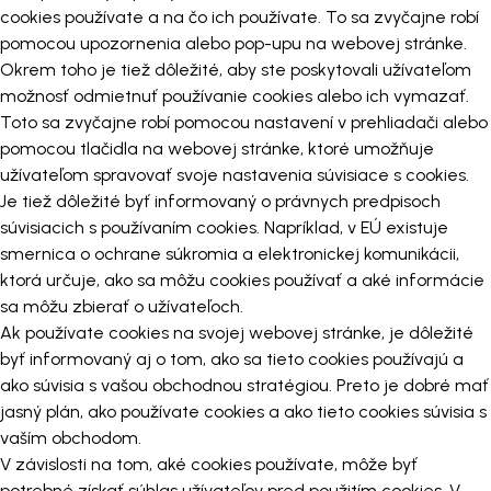
cookies používate a na čo ich používate. To sa zvyčajne robí
pomocou upozornenia alebo pop-upu na webovej stránke.
Okrem toho je tiež dôležité, aby ste poskytovali užívateľom
možnosť odmietnuť používanie cookies alebo ich vymazať.
Toto sa zvyčajne robí pomocou nastavení v prehliadači alebo
pomocou tlačidla na webovej stránke, ktoré umožňuje
užívateľom spravovať svoje nastavenia súvisiace s cookies.
Je tiež dôležité byť informovaný o právnych predpisoch
súvisiacich s používaním cookies. Napríklad, v EÚ existuje
smernica o ochrane súkromia a elektronickej komunikácii,
ktorá určuje, ako sa môžu cookies používať a aké informácie
sa môžu zbierať o užívateľoch.
Ak používate cookies na svojej webovej stránke, je dôležité
byť informovaný aj o tom, ako sa tieto cookies používajú a
ako súvisia s vašou obchodnou stratégiou. Preto je dobré mať
jasný plán, ako používate cookies a ako tieto cookies súvisia s
vaším obchodom.
V závislosti na tom, aké cookies používate, môže byť
potrebné získať súhlas užívateľov pred použitím cookies. V